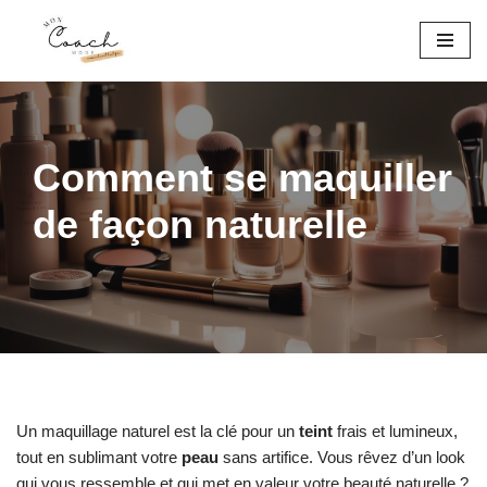
Aller
au
contenu
Comment se maquiller
de façon naturelle
Un maquillage naturel est la clé pour un
teint
frais et lumineux,
tout en sublimant votre
peau
sans artifice. Vous rêvez d’un look
qui vous ressemble et qui met en valeur votre beauté naturelle ?