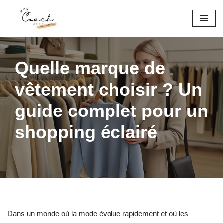
Aller
au
contenu
Quelle marque de
vêtement choisir ? Un
guide complet pour un
shopping éclairé
Dans un monde où la mode évolue rapidement et où les